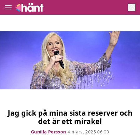
Gunilla Perssons blogg
Meny
Nöje
Kungligt
Hollywood
Hem
Arkiv
NYTT!
Korsord
Om Gunilla
Kontakt
Exklusivt på Hänt
Serier och TV-program
Kategorier
Bakom kulisserna
Livshistorier
Hänt TV
Jag gick på mina sista reserver och
det är ett mirakel
Idol
Om oss
Gunilla Persson
4 mars, 2025 06:00