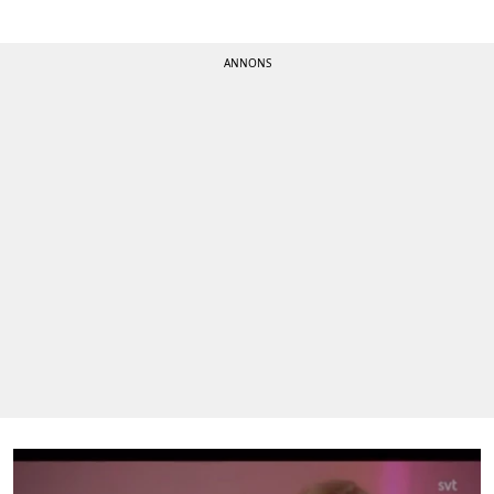
Kontakta oss
Om cookies
Hantera preferenser
Alla ämnen
Våra skribenter
Creative studio
Få de senaste nyheterna
Signa upp dig för Hänts nyhetsbrev!
Ladda hem appen
Få notiser precis när det händer!
Tipsa oss
Vid publiceringar kan tipspengar utgå!