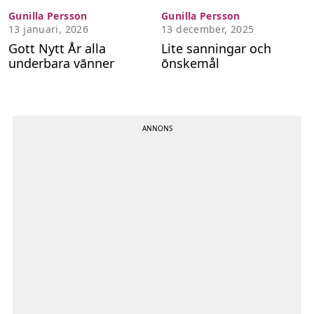
Gunilla Persson
Gunilla Persson
Följ Hänt
13 januari, 2026
13 december, 2025
Google nyheter
Gott Nytt År alla
Lite sanningar och
underbara vānner
ōnskemål