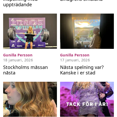
Kontakta oss
uppträdande
Om cookies
Hantera preferenser
Alla ämnen
Våra skribenter
Gunilla Persson
Gunilla Persson
Creative studio
18 januari, 2026
17 januari, 2026
Stockholms māssan
Nāsta spelning var?
Få de senaste nyheterna
nāsta
Kanske i er stad
Signa upp dig för Hänts nyhetsbrev!
Ladda hem appen
Få notiser precis när det händer!
Tipsa oss
Vid publiceringar kan tipspengar utgå!