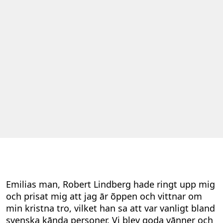
Emilias man, Robert Lindberg hade ringt upp mig
och prisat mig att jag ār õppen och vittnar om
min kristna tro, vilket han sa att var vanligt bland
svenska kānda personer. Vi blev goda vānner och