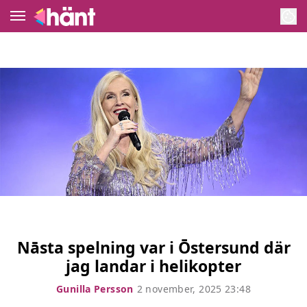
Gunilla Perssons blogg
Meny
Nöje
Kungligt
Hollywood
Hem
Arkiv
NYTT!
Korsord
Om Gunilla
Kontakt
Exklusivt på Hänt
Serier och TV-program
Kategorier
Bakom kulisserna
Livshistorier
Hänt TV
Nāsta spelning var i Ōstersund där
jag landar i helikopter
Idol
Om oss
Gunilla Persson
2 november, 2025 23:48