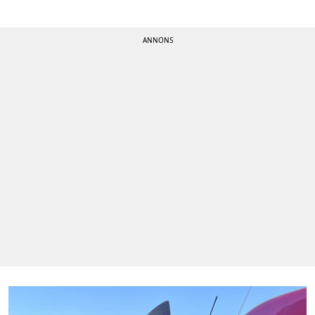
Kontakta oss
Om cookies
Hantera preferenser
Alla ämnen
Våra skribenter
Creative studio
Få de senaste nyheterna
Signa upp dig för Hänts nyhetsbrev!
Ladda hem appen
Få notiser precis när det händer!
Tipsa oss
Vid publiceringar kan tipspengar utgå!