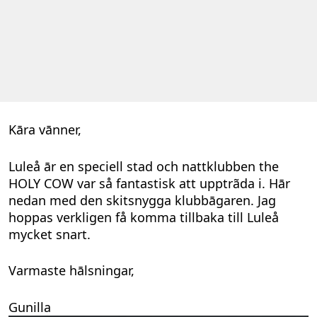
Kāra vānner,
Luleå ār en speciell stad och nattklubben the
HOLY COW var så fantastisk att upptrãda i. Hār
nedan med den skitsnygga klubbāgaren. Jag
hoppas verkligen få komma tillbaka till Luleå
mycket snart.
Varmaste hālsningar,
Gunilla