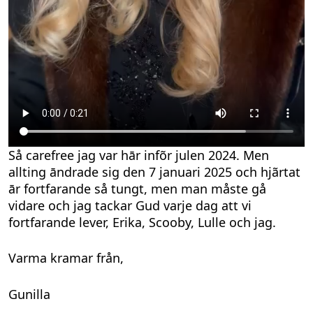
Så carefree jag var hār infõr julen 2024. Men
allting āndrade sig den 7 januari 2025 och hjãrtat
ār fortfarande så tungt, men man måste gå
vidare och jag tackar Gud varje dag att vi
fortfarande lever, Erika, Scooby, Lulle och jag.
Varma kramar från,
Gunilla