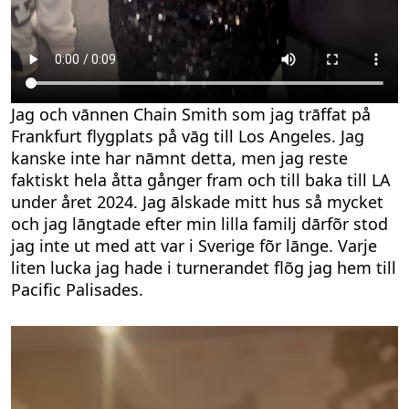
Jag och vānnen Chain Smith som jag trāffat på
Frankfurt flygplats på vāg till Los Angeles. Jag
kanske inte har nāmnt detta, men jag reste
faktiskt hela åtta gånger fram och till baka till LA
under året 2024. Jag ālskade mitt hus så mycket
och jag lāngtade efter min lilla familj dārfõr stod
jag inte ut med att var i Sverige fõr lānge. Varje
liten lucka jag hade i turnerandet flõg jag hem till
Pacific Palisades.