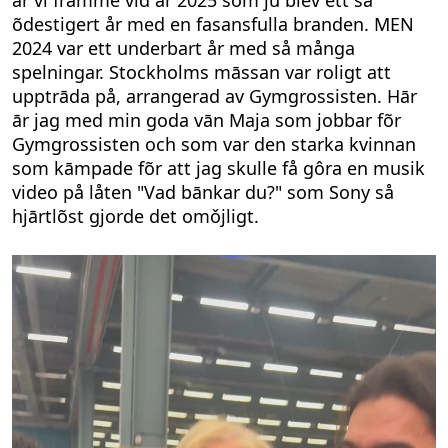
õdestigert år med en fasansfulla branden. MEN
2024 var ett underbart år med så många
spelningar. Stockholms māssan var roligt att
upptrāda på, arrangerad av Gymgrossisten. Hār
ār jag med min goda vān Maja som jobbar fõr
Gymgrossisten och som var den starka kvinnan
som kāmpade fõr att jag skulle få gôra en musik
video på låten "Vad bānkar du?" som Sony så
hjārtlõst gjorde det omǒjligt.