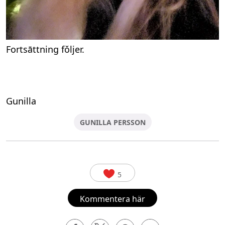
Fortsāttning fǒljer.
Gunilla
GUNILLA PERSSON
5
Kommentera här