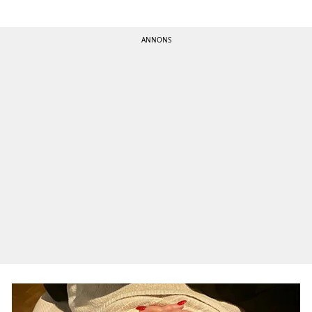
Kontakta oss
Om cookies
Hantera preferenser
Alla ämnen
Våra skribenter
Creative studio
Få de senaste nyheterna
Signa upp dig för Hänts nyhetsbrev!
Ladda hem appen
Få notiser precis när det händer!
Tipsa oss
Vid publiceringar kan tipspengar utgå!