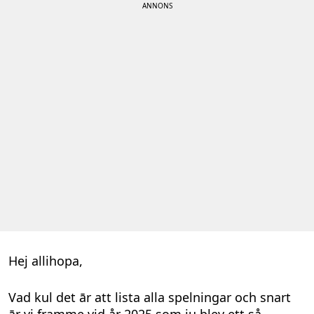
Hej allihopa,
Vad kul det ār att lista alla spelningar och snart
ār vi framme vid år 2025 som ju blev ett så